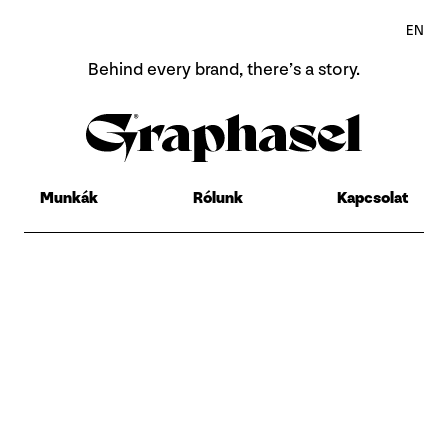
EN
Behind every brand,
there’s a story.
Home
Rólunk
Munkák
Rólunk
Kapcsolat
Munkák
Contact
EN