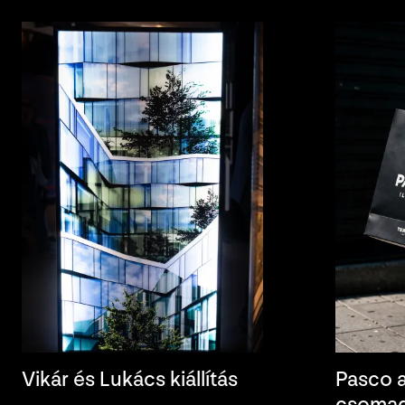
Vikár és Lukács kiállítás
Pasco a
csomag