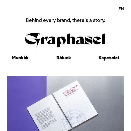
EN
Behind every brand,
there’s a story.
Home
Rólunk
Munkák
Rólunk
Kapcsolat
Munkák
Contact
EN