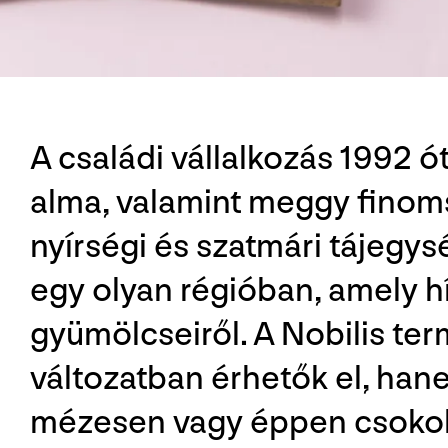
A családi vállalkozás 1992 ót
alma, valamint meggy finoms
nyírségi és szatmári tájegys
egy olyan régióban, amely hí
gyümölcseiről. A Nobilis te
változatban érhetők el, hane
mézesen vagy éppen csokolá