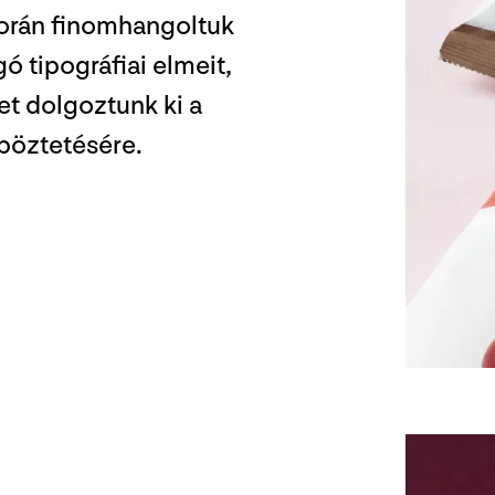
során finomhangoltuk
ogó tipográfiai elmeit,
tet dolgoztunk ki a
böztetésére.