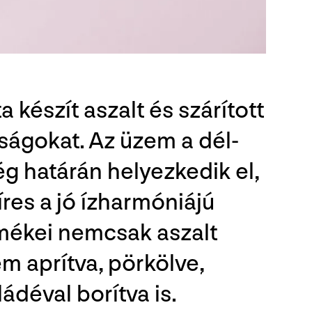
a készít aszalt és szárított
ágokat. Az üzem a dél-
ég határán helyezkedik el,
res a jó ízharmóniájú
rmékei nemcsak aszalt
m aprítva, pörkölve,
déval borítva is.