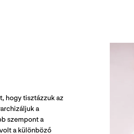
t, hogy tisztázzuk az
rarchizáljuk a
bb szempont a
olt a különböző