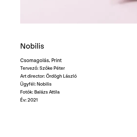
Nobilis
Csomagolás
Print
Tervező: Szőke Péter
Art director: Ördögh László
Ügyfél: Nobilis
Fotók: Balázs Attila
Év: 2021