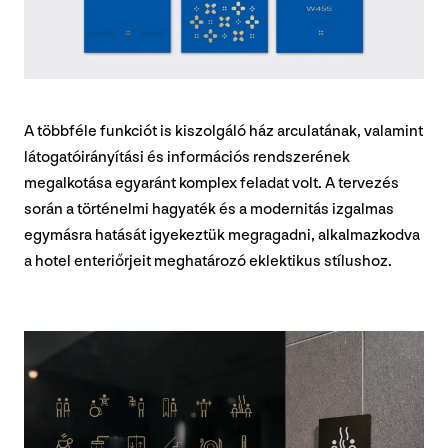
A többféle funkciót is kiszolgáló ház arculatának, valamint
látogatóirányítási és információs rendszerének
megalkotása egyaránt komplex feladat volt. A tervezés
során a történelmi hagyaték és a modernitás izgalmas
egymásra hatását igyekeztük megragadni, alkalmazkodva
a hotel enteriőrjeit meghatározó eklektikus stílushoz.