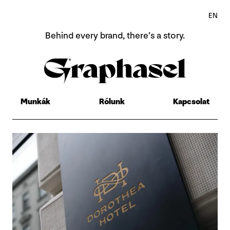
EN
Behind every brand,
there’s a story.
Home
Rólunk
Munkák
Rólunk
Kapcsolat
Munkák
Contact
EN