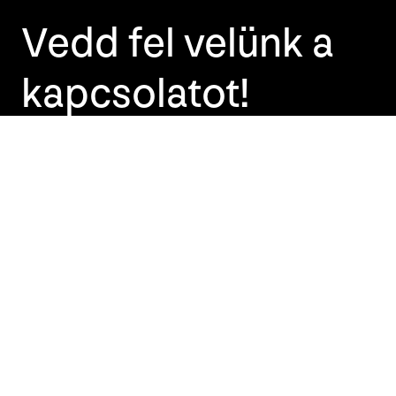
Vedd fel velünk a
kapcsolatot!
+36 70 555 5666
studio@graphasel.com
Graphasel Design Studio
1122 Budapest, Krisztina krt. 2-4.
Félemelet 2. ajtó, 11-es kapucsengő