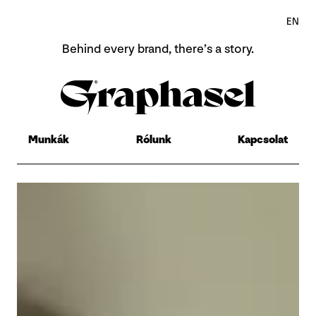
EN
Behind every brand,
there’s a story.
Home
Rólunk
Munkák
Rólunk
Kapcsolat
Munkák
Contact
EN