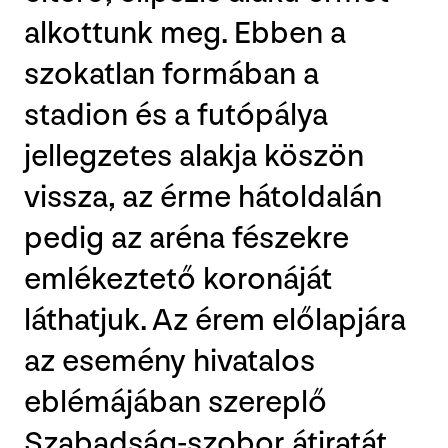
alkottunk meg. Ebben a
szokatlan formában a
stadion és a futópálya
jellegzetes alakja köszön
vissza, az érme hátoldalán
pedig az aréna fészekre
emlékeztető koronáját
láthatjuk. Az érem előlapjára
az esemény hivatalos
eblémájában szereplő
Szabadság-szobor átiratát